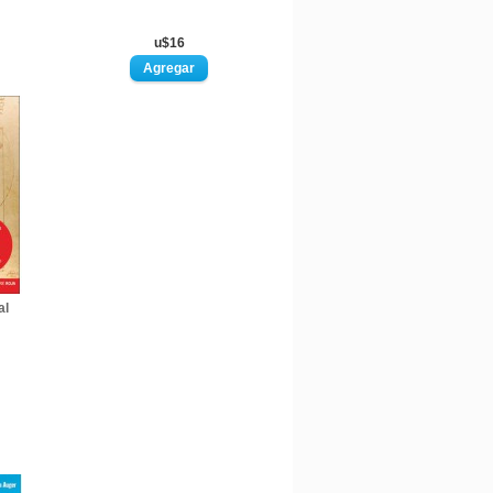
u$16
al