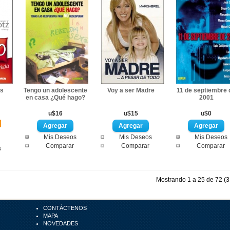
os
Tengo un adolescente
Voy a ser Madre
11 de septiembre 
en casa ¿Qué hago?
2001
u$16
u$15
u$0
Mis Deseos
Mis Deseos
Mis Deseos
Comparar
Comparar
Comparar
s
Mostrando 1 a 25 de 72 (3
CONTÁCTENOS
MAPA
NOVEDADES