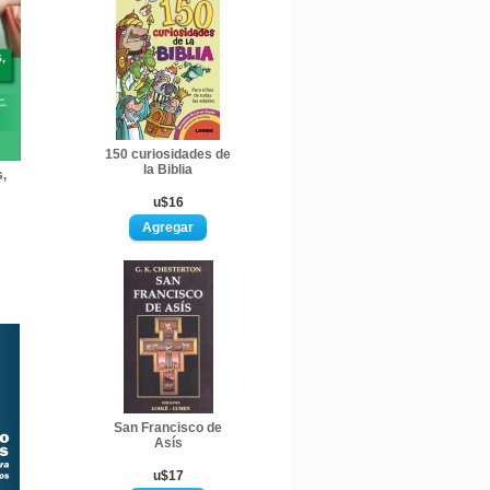
150 curiosidades de
la Biblia
,
u$16
San Francisco de
Asís
u$17