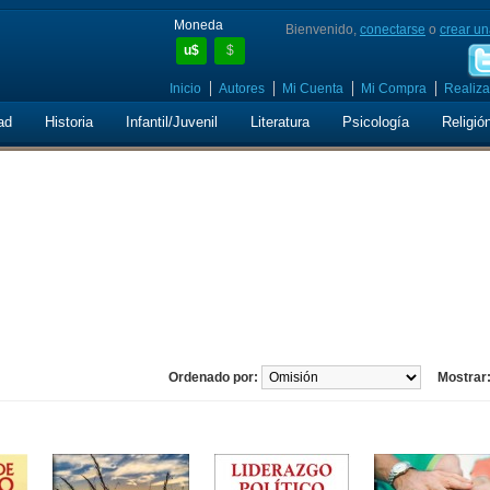
Moneda
Bienvenido,
conectarse
o
crear un
u$
$
Inicio
Autores
Mi Cuenta
Mi Compra
Realiza
ad
Historia
Infantil/Juvenil
Literatura
Psicología
Religió
Ordenado por:
Mostrar