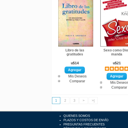
Libro de las
Sexo como Di
gratitudes
manda
u$14
u$21
Mis Deseos
Comparar
Mis Deseo
Comparar
1
2
3
>
>|
QUIENES SOMOS
PLAZOS Y COSTOS DE ENVÍO
PREGUNTAS FRECUENTES