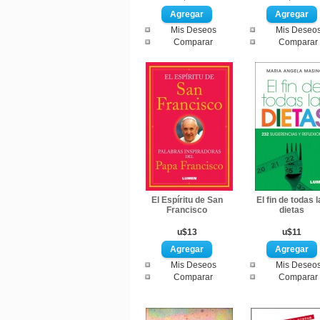
Mis Deseos
Mis Deseo
Comparar
Comparar
El Espíritu de San
El fin de todas l
Francisco
dietas
u$13
u$11
Mis Deseos
Mis Deseo
Comparar
Comparar