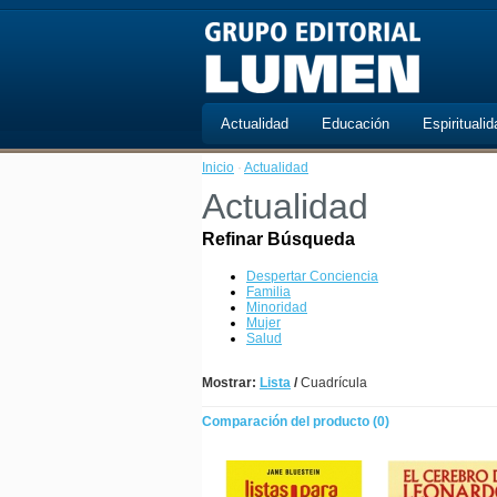
Actualidad
Educación
Espiritualid
Inicio
·
Actualidad
Actualidad
Refinar Búsqueda
Despertar Conciencia
Familia
Minoridad
Mujer
Salud
Mostrar:
Lista
/
Cuadrícula
Comparación del producto (0)