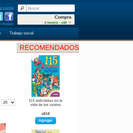
a cuenta
Compra
0 item(s) - u$0
r Pedido
n
Trabajo social
RECOMENDADOS
115 anécdotas en la
:
vida de los santos
u$16