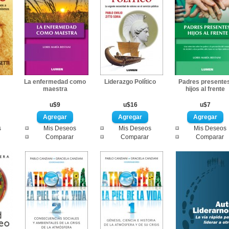
La enfermedad como
Liderazgo Político
Padres presentes
maestra
hijos al frente
u$9
u$16
u$7
s
Mis Deseos
Mis Deseos
Mis Deseos
Comparar
Comparar
Comparar