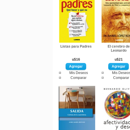
Listas para Padres
El cerebro de
Leonardo
u$16
u$21
Mis Deseos
Mis Deseo
Comparar
Comparar