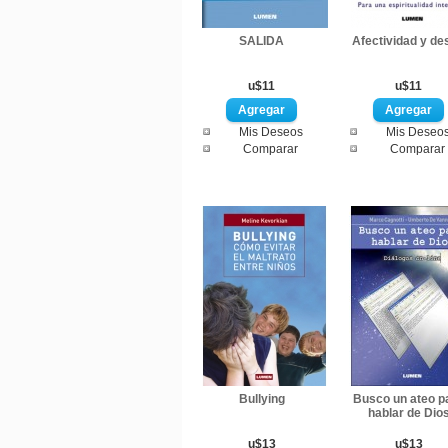
SALIDA
Afectividad y de
u$11
u$11
Mis Deseos
Mis Deseo
Comparar
Comparar
Bullying
Busco un ateo p
hablar de Dio
u$13
u$13