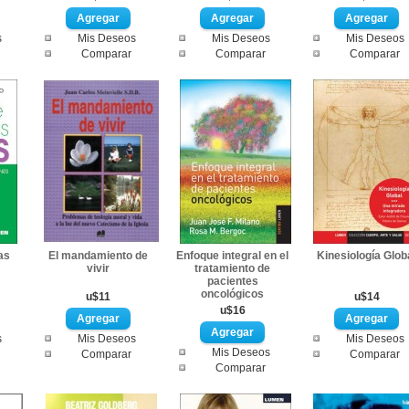
s
Mis Deseos
Mis Deseos
Mis Deseos
Comparar
Comparar
Comparar
as
El mandamiento de
Enfoque integral en el
Kinesiología Glob
vivir
tratamiento de
pacientes
oncológicos
u$11
u$14
u$16
s
Mis Deseos
Mis Deseos
Mis Deseos
Comparar
Comparar
Comparar