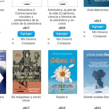
seo
Atmosfera 2
Atmósfera, la piel de
Auto liderarnos
Consecuencias
la vida (1) génesis,
sociales y
ciencia e historia de
ambientales de la
la atmósfera y su
u$13
crisis de la atmósfera
crisis
u$17
u$20
s
Mis Deseos
Comparar
Mis Deseos
Mis Deseos
Comparar
Comparar
ara
De máquinas y seres
Dejalo ir
Dónde estaba Dio
s
vivos
u$17
u$15
u$11