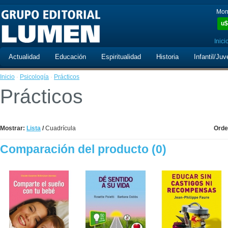
Mon
u$
Inici
Actualidad
Educación
Espiritualidad
Historia
Infantil/Juv
Inicio
·
Psicología
·
Prácticos
Prácticos
Mostrar:
Lista
/
Cuadrícula
Orde
Comparación del producto (0)