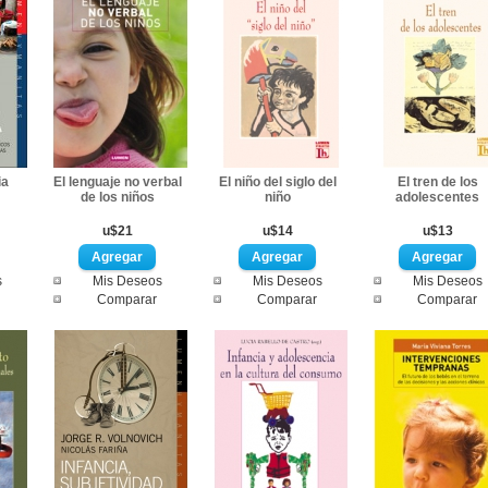
ia
El lenguaje no verbal
El niño del siglo del
El tren de los
de los niños
niño
adolescentes
u$21
u$14
u$13
s
Mis Deseos
Mis Deseos
Mis Deseos
Comparar
Comparar
Comparar