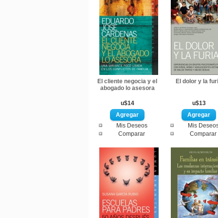
El cliente negocia y el
El dolor y la fur
abogado lo asesora
u$14
u$13
Mis Deseos
Mis Deseo
Comparar
Comparar