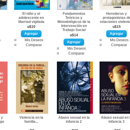
El niño y el
Fundamentos
Herederos y
adolescente en
Teóricos y
protagonistas d
libertad vigilada
Metodológicos de la
relaciones violent
Intervención en
u$10
u$15
Trabajo Social
u$14
s
Mis Deseos
Mis Deseos
Comparar
Comparar
Mis Deseos
Comparar
 y
Violencia en la
Abuso sexual en la
Abuso sexual en 
sgo
familia...
infancia 2
infancia 3