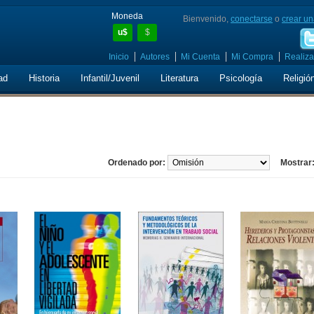
Moneda
Bienvenido,
conectarse
o
crear un
u$
$
Inicio
Autores
Mi Cuenta
Mi Compra
Realiza
ad
Historia
Infantil/Juvenil
Literatura
Psicología
Religió
Ordenado por:
Mostrar