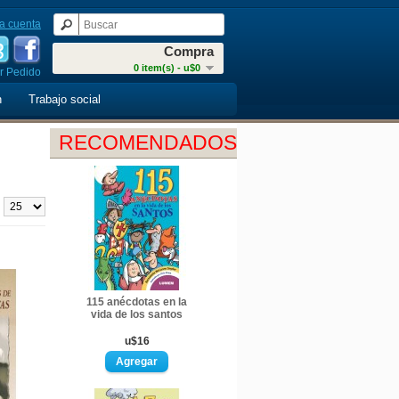
a cuenta
Compra
0 item(s) - u$0
r Pedido
n
Trabajo social
RECOMENDADOS
:
115 anécdotas en la
vida de los santos
u$16