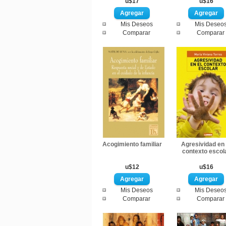
u$17
u$16
Mis Deseos
Mis Deseo
Comparar
Comparar
Acogimiento familiar
Agresividad en 
contexto escol
u$12
u$16
Mis Deseos
Mis Deseo
Comparar
Comparar