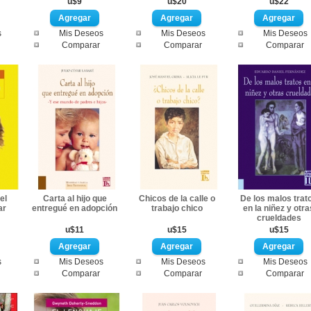
u$9
u$20
u$22
s
Mis Deseos
Mis Deseos
Mis Deseos
Comparar
Comparar
Comparar
el
Carta al hijo que
Chicos de la calle o
De los malos trat
ar
entregué en adopción
trabajo chico
en la niñez y otra
crueldades
u$11
u$15
u$15
s
Mis Deseos
Mis Deseos
Mis Deseos
Comparar
Comparar
Comparar