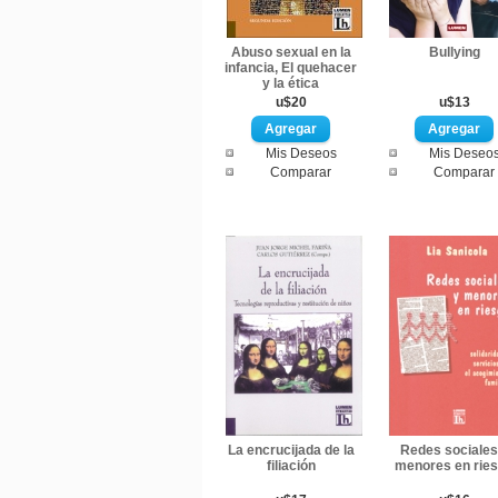
Abuso sexual en la
Bullying
infancia, El quehacer
y la ética
u$20
u$13
Mis Deseos
Mis Deseo
Comparar
Comparar
La encrucijada de la
Redes sociales
filiación
menores en rie