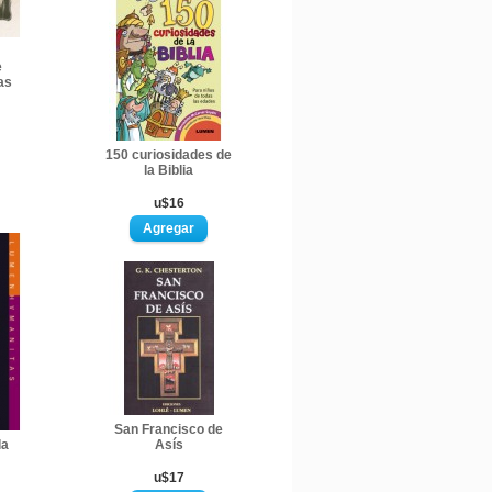
e
as
150 curiosidades de
la Biblia
u$16
San Francisco de
la
Asís
u$17