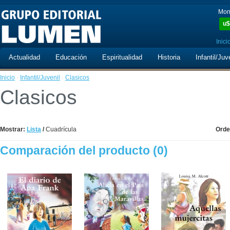
Mon
u$
Inici
Actualidad
Educación
Espiritualidad
Historia
Infantil/Juv
Inicio
·
Infantil/Juvenil
·
Clasicos
Clasicos
Mostrar:
Lista
/
Cuadrícula
Orde
Comparación del producto (0)