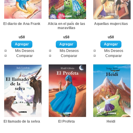
El diario de Ana Frank
Alicia en el país de las
Aquellas mujercitas
maravillas
u$8
u$8
u$8
Mis Deseos
Mis Deseos
Mis Deseos
Comparar
Comparar
Comparar
El llamado de la selva
El Profeta
Heidi