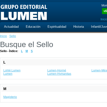
Mon
u$
Inici
Actualidad
Educación
Espiritualidad
Historia
Infantil/Juv
Inicio
·
Sello
Busque el Sello
Sello - Índice:
L
M
S
L
Lohlé Lumen
Lumen-Hormé
Lumen-Méx
Lumen
Lumen-Hvmanitas
M
Magisterio