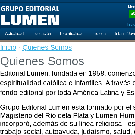
Mon
u$
Inici
Actualidad
Educación
Espiritualidad
Historia
Infantil/Juv
Inicio
·
Quienes Somos
Quienes Somos
Editorial Lumen, fundada en 1958, comenzó
espiritualidad católica e infantiles. A través 
fondo editorial por toda América Latina y E
Grupo Editorial Lumen está formado por el s
Magisterio del Río dela Plata y Lumen-Huma
incorporó, además de su línea religiosa –espi
trabajo social, autoayuda, judaísmo, salud, 