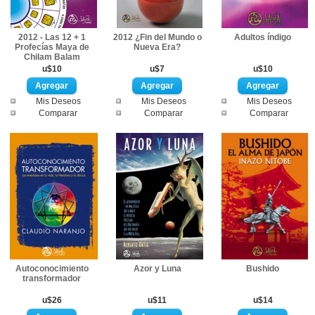
2012 - Las 12 + 1
2012 ¿Fin del Mundo o
Adultos índigo
Profecías Maya de
Nueva Era?
Chilam Balam
u$10
u$7
u$10
Mis Deseos
Mis Deseos
Mis Deseos
Comparar
Comparar
Comparar
Autoconocimiento
Azor y Luna
Bushido
transformador
u$26
u$11
u$14