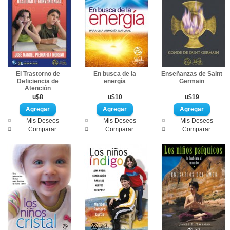
El Trastorno de
En busca de la
Enseñanzas de Saint
Deficiencia de
energía
Germain
Atención
u$8
u$10
u$19
Mis Deseos
Mis Deseos
Mis Deseos
Comparar
Comparar
Comparar