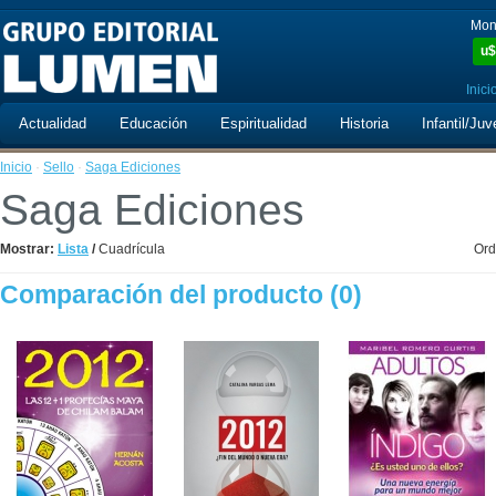
Mon
u$
Inici
Actualidad
Educación
Espiritualidad
Historia
Infantil/Juv
Inicio
·
Sello
·
Saga Ediciones
Saga Ediciones
Mostrar:
Lista
/
Cuadrícula
Ord
Comparación del producto (0)