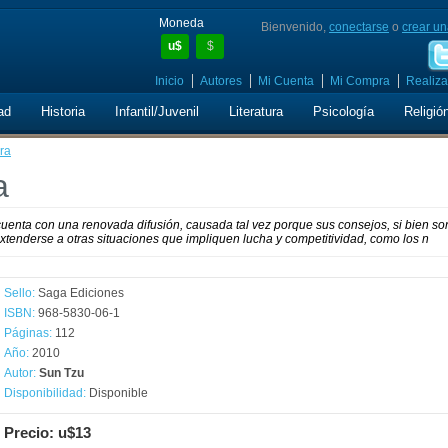
Moneda
Bienvenido,
conectarse
o
crear un
u$
$
Inicio
Autores
Mi Cuenta
Mi Compra
Realiza
ad
Historia
Infantil/Juvenil
Literatura
Psicología
Religió
rra
a
cuenta con una renovada difusión, causada tal vez porque sus consejos, si bien so
 extenderse a otras situaciones que impliquen lucha y competitividad, como los n
Sello:
Saga Ediciones
ISBN:
968-5830-06-1
Páginas:
112
Año:
2010
Autor:
Sun Tzu
Disponibilidad:
Disponible
Precio: u$13