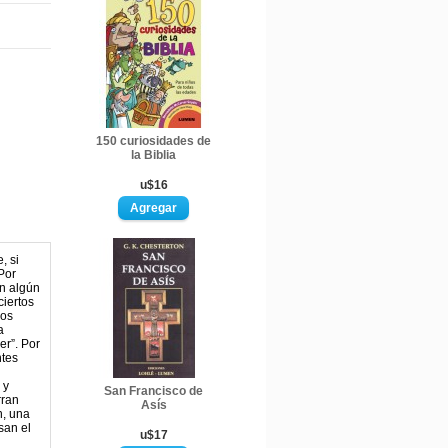
150 curiosidades de
la Biblia
u$16
, si
Por
en algún
iertos
dos
a
er”. Por
ntes
 y
San Francisco de
rran
Asís
n, una
san el
u$17