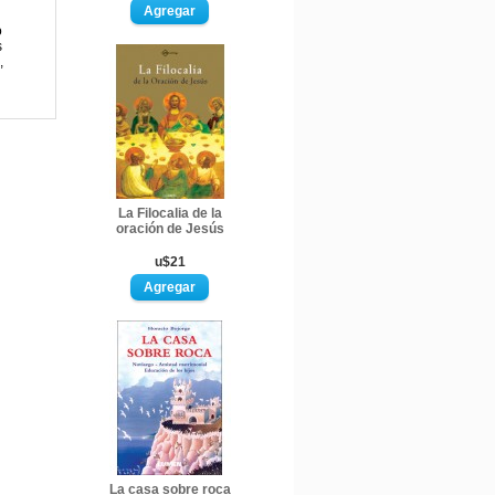
o
s
,
La Filocalia de la
oración de Jesús
u$21
La casa sobre roca