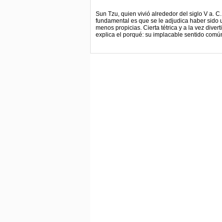
Sun Tzu, quien vivió alrededor del siglo V a. C
fundamental es que se le adjudica haber sido u
menos propicias. Cierta tétrica y a la vez diver
explica el porqué: su implacable sentido común