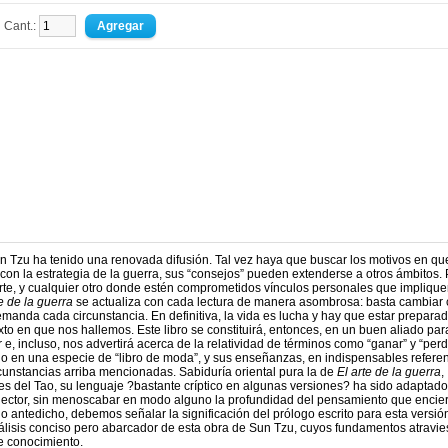
Cant.:
un Tzu ha tenido una renovada difusión. Tal vez haya que buscar los motivos en que
 con la estrategia de la guerra, sus “consejos” pueden extenderse a otros ámbitos. 
eporte, y cualquier otro donde estén comprometidos vínculos personales que impliqu
te de la guerra
se actualiza con cada lectura de manera asombrosa: basta cambiar c
emanda cada circunstancia. En definitiva, la vida es lucha y hay que estar prepara
xto en que nos hallemos. Este libro se constituirá, entonces, en un buen aliado par
, incluso, nos advertirá acerca de la relatividad de términos como “ganar” y “perd
do en una especie de “libro de moda”, y sus enseñanzas, en indispensables refere
cunstancias arriba mencionadas. Sabiduría oriental pura la de
El arte de la guerra
,
s del Tao, su lenguaje ?bastante críptico en algunas versiones? ha sido adaptado
 lector, sin menoscabar en modo alguno la profundidad del pensamiento que encie
 lo antedicho, debemos señalar la significación del prólogo escrito para esta versió
 análisis conciso pero abarcador de esta obra de Sun Tzu, cuyos fundamentos atravie
e conocimiento.