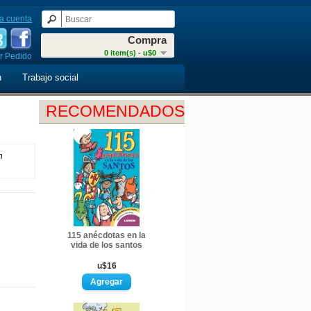
a cuenta
Compra
0 item(s) - u$0
r Pedido
n
Trabajo social
RECOMENDADOS
n
115 anécdotas en la
vida de los santos
u$16