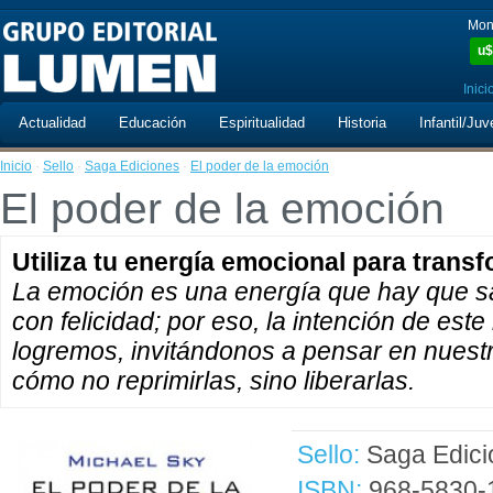
Mon
u$
Inici
Actualidad
Educación
Espiritualidad
Historia
Infantil/Juv
Inicio
·
Sello
·
Saga Ediciones
·
El poder de la emoción
El poder de la emoción
Utiliza tu energía emocional para transf
La emoción es una energía que hay que sab
con felicidad; por eso, la intención de este
logremos, invitándonos a pensar en nuest
cómo no reprimirlas, sino liberarlas.
Sello:
Saga Edici
ISBN:
968-5830-