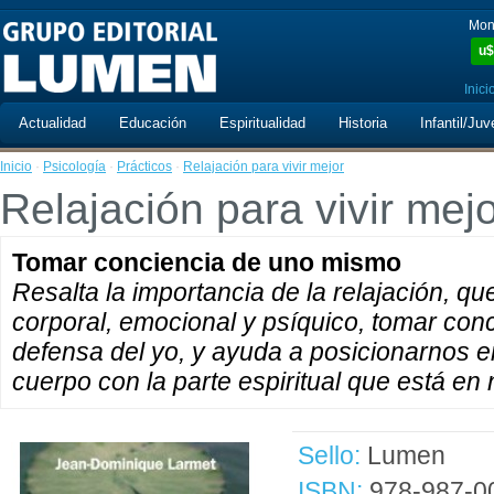
Mon
u$
Inici
Actualidad
Educación
Espiritualidad
Historia
Infantil/Juv
Inicio
·
Psicología
·
Prácticos
·
Relajación para vivir mejor
Relajación para vivir mej
Tomar conciencia de uno mismo
Resalta la importancia de la relajación, qu
corporal, emocional y psíquico, tomar co
defensa del yo, y ayuda a posicionarnos en
cuerpo con la parte espiritual que está en 
Sello:
Lumen
ISBN:
978-987-0