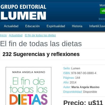
Mon
u$
Inici
Actualidad
Educación
Espiritualidad
Historia
Infantil/Juv
Inicio
·
Actualidad
·
El fin de todas las dietas
El fin de todas las dietas
232 Sugerencias y reflexiones
Sello:
Lumen
ISBN:
978-987-00-0880-4
Páginas:
144
Año:
2014
Autor:
Maria Angela Masino
Disponibilidad:
Disponible
Precio: u$11