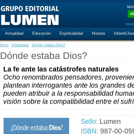
Mon
u$
Inici
Actualidad
Educación
Espiritualidad
Historia
Infantil/Juv
Inicio
·
Actualidad
·
Dónde estaba Dios?
Dónde estaba Dios?
La fe ante las catástrofes naturales
Ocho renombrados pensadores, provenient
plantean interrogantes ante los grandes d
pueden atribuir a la responsabilidad huma
visión sobre la compatibilidad entre el sufr
Sello:
Lumen
ISBN:
987-00-05