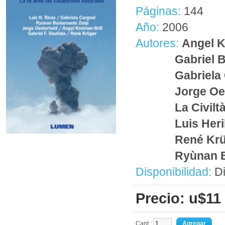
Páginas:
144
Año:
2006
Autores:
Angel K
Gabriel B
Gabriela
Jorge Oe
La Civilt
Luis Her
René Kr
Ryùnan B
Disponibilidad:
Di
Precio: u$11
Cant.: