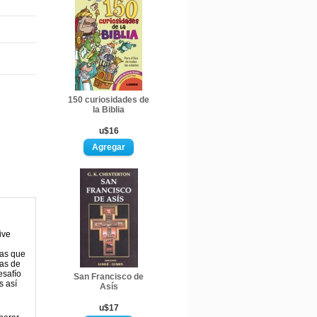
150 curiosidades de
la Biblia
u$16
ive
tas que
nas de
esafío
San Francisco de
s así
Asís
u$17