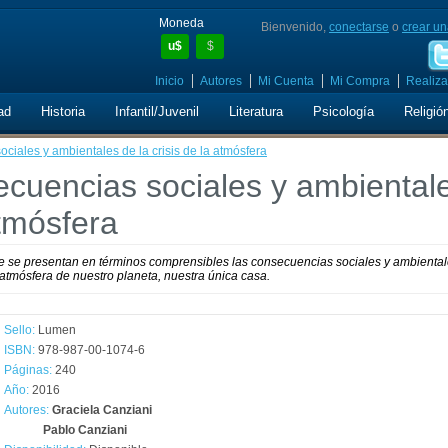
Moneda
Bienvenido,
conectarse
o
crear un
u$
$
Inicio
Autores
Mi Cuenta
Mi Compra
Realiza
ad
Historia
Infantil/Juvenil
Literatura
Psicología
Religió
ciales y ambientales de la crisis de la atmósfera
cuencias sociales y ambiental
atmósfera
te se presentan en términos comprensibles las consecuencias sociales y ambienta
atmósfera de nuestro planeta, nuestra única casa.
Sello:
Lumen
ISBN:
978-987-00-1074-6
Páginas:
240
Año:
2016
Autores:
Graciela Canziani
Pablo Canziani