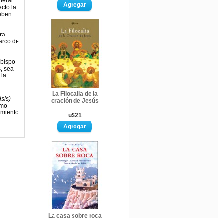
nerar
cto la
deben
ra
arco de
obispo
, sea
 la
La Filocalia de la
isis)
oración de Jesús
omo
cimiento
u$21
La casa sobre roca