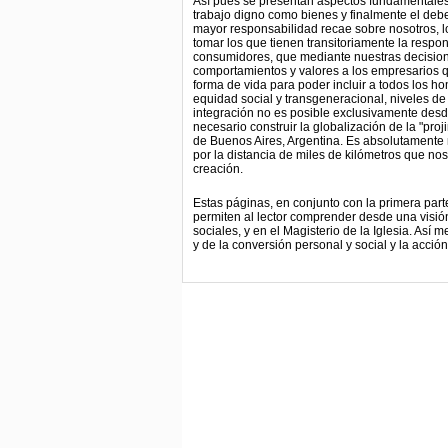
Así pues se presentan aspectos fundamentales 
trabajo digno como bienes y finalmente el de
mayor responsabilidad recae sobre nosotros, 
tomar los que tienen transitoriamente la respo
consumidores, que mediante nuestras decision
comportamientos y valores a los empresarios q
forma de vida para poder incluir a todos los 
equidad social y transgeneracional, niveles de
integración no es posible exclusivamente desd
necesario construir la globalización de la "pr
de Buenos Aires, Argentina. Es absolutamente 
por la distancia de miles de kilómetros que no
creación.
Estas páginas, en conjunto con la primera par
permiten al lector comprender desde una visión
sociales, y en el Magisterio de la Iglesia. Así 
y de la conversión personal y social y la acción