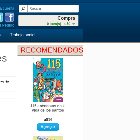
a cuenta
Compra
0 item(s) - u$0
r Pedido
n
Trabajo social
RECOMENDADOS
es
les de
115 anécdotas en la
vida de los santos
u$16