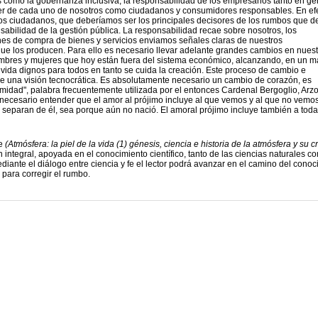
como la gobernanza inclusiva, la responsabilidad de los empresarios tanto en ge
ber de cada uno de nosotros como ciudadanos y consumidores responsables. En efe
los ciudadanos, que deberíamos ser los principales decisores de los rumbos que 
nsabilidad de la gestión pública. La responsabilidad recae sobre nosotros, los
es de compra de bienes y servicios enviamos señales claras de nuestros
ue los producen. Para ello es necesario llevar adelante grandes cambios en nuest
hombres y mujeres que hoy están fuera del sistema económico, alcanzando, en un m
 vida dignos para todos en tanto se cuida la creación. Este proceso de cambio e
e una visión tecnocrática. Es absolutamente necesario un cambio de corazón, es
ojimidad", palabra frecuentemente utilizada por el entonces Cardenal Bergoglio, Arz
necesario entender que el amor al prójimo incluye al que vemos y al que no vemos
s separan de él, sea porque aún no nació. El amoral prójimo incluye también a toda
te
(Atmósfera: la piel de la vida (1) génesis, ciencia e historia de la atmósfera y su cr
 integral, apoyada en el conocimiento científico, tanto de las ciencias naturales c
mediante el diálogo entre ciencia y fe el lector podrá avanzar en el camino del cono
 para corregir el rumbo.