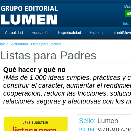
Mon
u$
Inici
Actualidad
Educación
Espiritualidad
Historia
Infantil/Juv
Inicio
·
Actualidad
·
Listas para Padres
Listas para Padres
Qué hacer y qué no
¡Más de 1.000 ideas simples, prácticas y
construir el carácter, aumentar el rendimie
cooperación, reducir las fricciones, soluc
relaciones seguras y afectuosas con los n
Sello:
Lumen
ISBN:
978-987-0