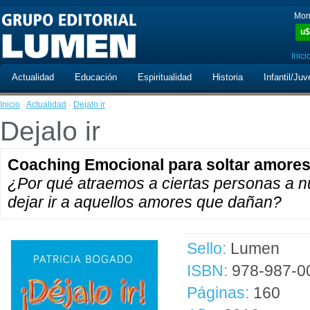
Mon
u$
Inici
Actualidad
Educación
Espiritualidad
Historia
Infantil/Juv
Inicio
·
Actualidad
·
Dejalo ir
Dejalo ir
Coaching Emocional para soltar amore
¿Por qué atraemos a ciertas personas a n
dejar ir a aquellos amores que dañan?
Sello:
Lumen
ISBN:
978-987-0
Páginas:
160