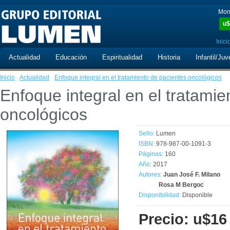
Mon
u$
Inici
Actualidad
Educación
Espiritualidad
Historia
Infantil/Juv
Inicio
·
Actualidad
·
Enfoque integral en el tratamiento de pacientes oncológicos
Enfoque integral en el tratamie
oncológicos
Sello:
Lumen
ISBN:
978-987-00-1091-3
Páginas:
160
Año:
2017
Autores:
Juan José F. Milano
Rosa M Bergoc
Disponibilidad:
Disponible
Precio: u$16