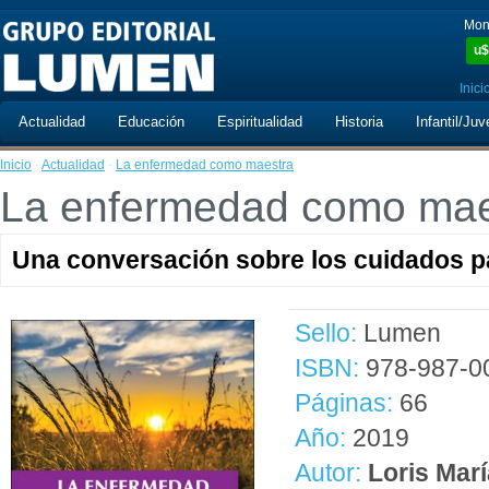
Mon
u$
Inici
Actualidad
Educación
Espiritualidad
Historia
Infantil/Juv
Inicio
·
Actualidad
·
La enfermedad como maestra
La enfermedad como mae
Una conversación sobre los cuidados pa
Sello:
Lumen
ISBN:
978-987-0
Páginas:
66
Año:
2019
Autor:
Loris Mar