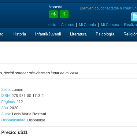
Moneda
Bienvenido,
conectarse
o
crear un
u$
$
Inicio
Autores
Mi Cuenta
Mi Compra
Realiza
ad
Historia
Infantil/Juvenil
Literatura
Psicología
Religió
, decidí ordenar mis ideas en lugar de mi casa.
Sello:
Lumen
ISBN:
978-987-00-1113-2
Páginas:
112
Año:
2020
Autor:
Loris María Bestani
Disponibilidad:
Disponible
Precio: u$11