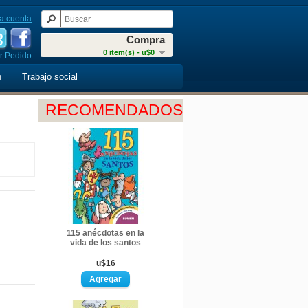
a cuenta
Compra
0 item(s) - u$0
r Pedido
n
Trabajo social
RECOMENDADOS
115 anécdotas en la
vida de los santos
u$16