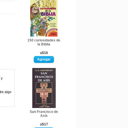
150 curiosidades de
la Biblia
u$16
 y
tre algo
San Francisco de
Asís
u$17