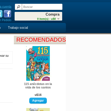
a cuenta
Compra
0 item(s) - u$0
r Pedido
n
Trabajo social
RECOMENDADOS
ovar su
115 anécdotas en la
vida de los santos
u$16