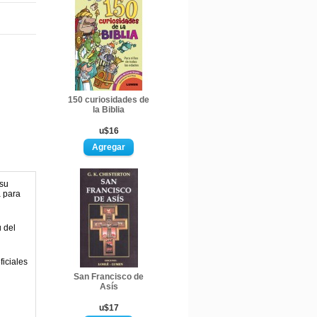
150 curiosidades de
la Biblia
u$16
 su
a para
u del
ficiales
San Francisco de
Asís
u$17