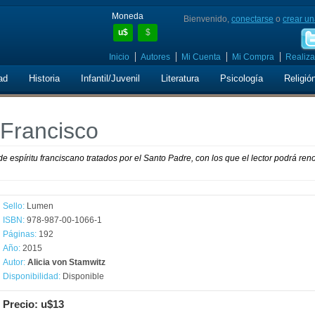
Moneda
Bienvenido,
conectarse
o
crear un
u$
$
Inicio
Autores
Mi Cuenta
Mi Compra
Realiza
ad
Historia
Infantil/Juvenil
Literatura
Psicología
Religió
 Francisco
e espíritu franciscano tratados por el Santo Padre, con los que el lector podrá ren
Sello:
Lumen
ISBN:
978-987-00-1066-1
Páginas:
192
Año:
2015
Autor:
Alicia von Stamwitz
Disponibilidad:
Disponible
Precio: u$13