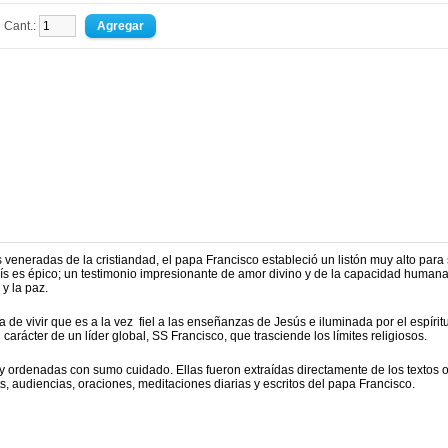
Cant.:
 veneradas de la cristiandad, el papa Francisco estableció un listón muy alto para
sís es épico; un testimonio impresionante de amor divino y de la capacidad human
 y la paz.
de vivir que es a la vez fiel a las enseñanzas de Jesús e iluminada por el espírit
carácter de un líder global, SS Francisco, que trasciende los límites religiosos.
 ordenadas con sumo cuidado. Ellas fueron extraídas directamente de los textos o
its, audiencias, oraciones, meditaciones diarias y escritos del papa Francisco.