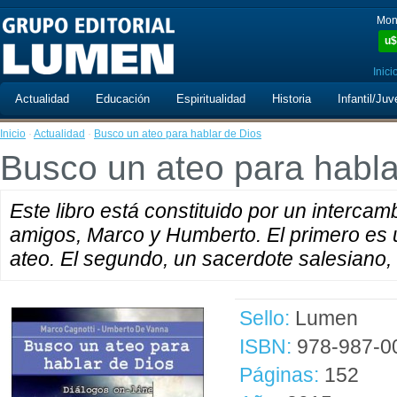
Mon
u$
Inici
Actualidad
Educación
Espiritualidad
Historia
Infantil/Juv
Inicio
·
Actualidad
·
Busco un ateo para hablar de Dios
Busco un ateo para habla
Este libro está constituido por un intercam
amigos, Marco y Humberto. El primero es un
ateo. El segundo, un sacerdote salesiano,
Sello:
Lumen
ISBN:
978-987-0
Páginas:
152