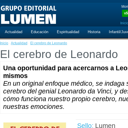
Mon
u$
Inici
Actualidad
Educación
Espiritualidad
Historia
Infantil/Juv
Inicio
·
Actualidad
·
El cerebro de Leonardo
El cerebro de Leonardo
Una oportunidad para acercarnos a Leon
mismos
En un original enfoque médico, se indaga 
cerebro del genial Leonardo da Vinci, y des
cómo funciona nuestro propio cerebro, nu
nuestras emociones.
Sello:
Lumen