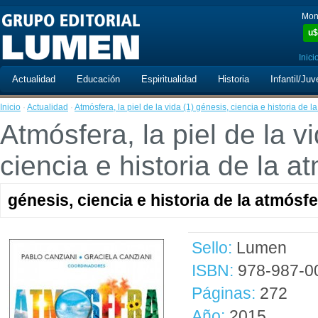
Mon
u$
Inici
Actualidad
Educación
Espiritualidad
Historia
Infantil/Juv
Inicio
·
Actualidad
·
Atmósfera, la piel de la vida (1) génesis, ciencia e historia de la
Atmósfera, la piel de la v
ciencia e historia de la a
génesis, ciencia e historia de la atmósfe
Sello:
Lumen
ISBN:
978-987-0
Páginas:
272
Año:
2015