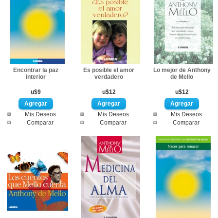
Encontrar la paz
Es posible el amor
Lo mejor de Anthony
interior
verdadero
de Mello
u$9
u$12
u$12
Mis Deseos
Mis Deseos
Mis Deseos
Comparar
Comparar
Comparar