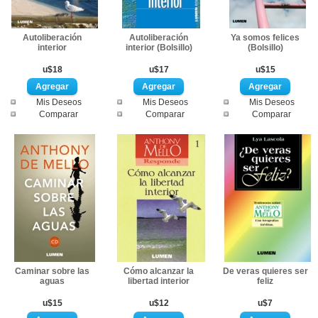
Autoliberación
Autoliberación
Ya somos felices
interior
interior (Bolsillo)
(Bolsillo)
u$18
u$17
u$15
Mis Deseos
Mis Deseos
Mis Deseos
Comparar
Comparar
Comparar
Caminar sobre las
Cómo alcanzar la
De veras quieres ser
aguas
libertad interior
feliz
u$15
u$12
u$7