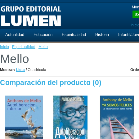
Mon
u$
Inici
Actualidad
Educación
Espiritualidad
Historia
Infantil/Juv
Inicio
·
Espiritualidad
·
Mello
Mello
Mostrar:
Lista
/
Cuadrícula
Orde
Comparación del producto (0)