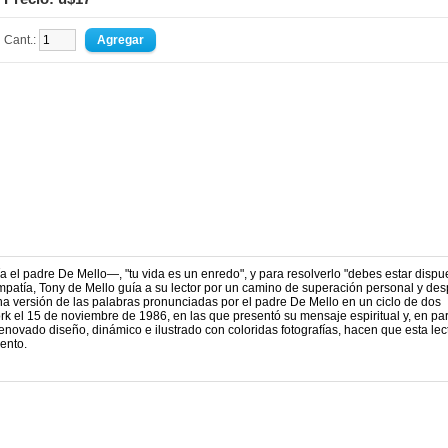
Cant.:
 el padre De Mello—, "tu vida es un enredo", y para resolverlo "debes estar dispu
simpatía, Tony de Mello guía a su lector por un camino de superación personal y d
una versión de las palabras pronunciadas por el padre De Mello en un ciclo de dos
rk el 15 de noviembre de 1986, en las que presentó su mensaje espiritual y, en part
u renovado diseño, dinámico e ilustrado con coloridas fotografías, hacen que esta lec
iento.