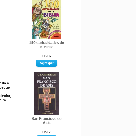
150 curiosidades de
la Biblia
u$16
esto a
espegue
icular,
tura
San Francisco de
Asís
u$17