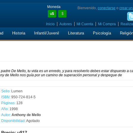
Moneda
Bienvenido,
conectarse
o
crear un
u$
$
Inicio
Autores
Mi Cuenta
Mi Compra
Realiza
ad
Historia
Infantil/Juvenil
Literatura
Psicología
Religió
 padre De Mello, tu vida es un enredo, y para resolverlo debes estar dispuesto a 
, Tony de Mello nos guía por un camino de superación personal y despegue de
Sello:
Lumen
ISBN:
950-724-814-5
Páginas:
128
Año:
1998
Autor:
Anthony de Mello
Disponibilidad:
Agotado
Precio: u$17