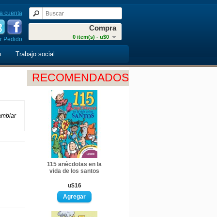
a cuenta
Compra
0 item(s) - u$0
r Pedido
n
Trabajo social
RECOMENDADOS
cambiar
115 anécdotas en la
vida de los santos
u$16