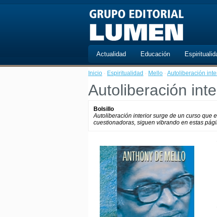
Actualidad
Educación
Espiritualid
Inicio
·
Espiritualidad
·
Mello
·
Autoliberación inter
Autoliberación inter
Bolsillo
Autoliberación interior surge de un curso que 
cuestionadoras, siguen vibrando en estas página