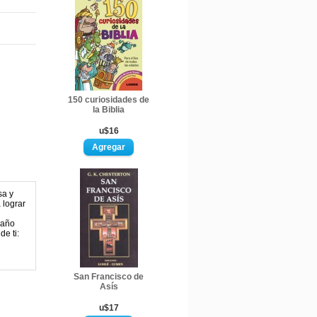
150 curiosidades de
la Biblia
u$16
sa y
 lograr
 año
de ti:
San Francisco de
Asís
u$17