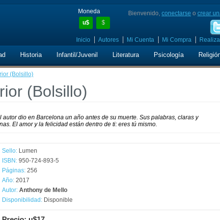
Moneda
Bienvenido,
conectarse
o
crear un
u$
$
Inicio
Autores
Mi Cuenta
Mi Compra
Realiza
ad
Historia
Infantil/Juvenil
Literatura
Psicología
Religió
ior (Bolsillo)
ior (Bolsillo)
el autor dio en Barcelona un año antes de su muerte. Sus palabras, claras y
s. El amor y la felicidad están dentro de ti: eres tú mismo.
Sello:
Lumen
ISBN:
950-724-893-5
Páginas:
256
Año:
2017
Autor:
Anthony de Mello
Disponibilidad:
Disponible
Precio: u$17