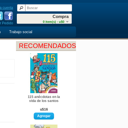
a cuenta
Compra
0 item(s) - u$0
r Pedido
n
Trabajo social
RECOMENDADOS
115 anécdotas en la
vida de los santos
u$16