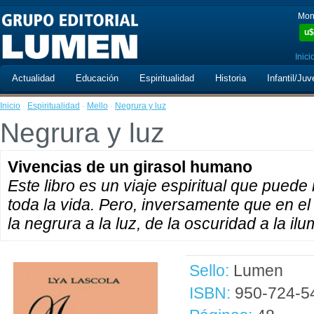
Mon
u$
Inici
Actualidad
Educación
Espiritualidad
Historia
Infantil/Juv
Inicio
·
Espiritualidad
·
Mello
·
Negrura y luz
Negrura y luz
Vivencias de un girasol humano
Este libro es un viaje espiritual que puede 
toda la vida. Pero, inversamente que en el 
la negrura a la luz, de la oscuridad a la ilu
Sello:
Lumen
ISBN:
950-724-5