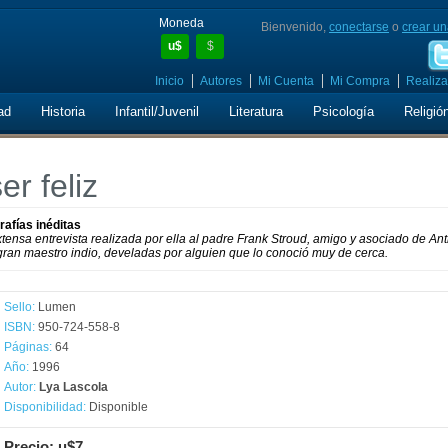
Moneda
Bienvenido,
conectarse
o
crear un
u$
$
Inicio
Autores
Mi Cuenta
Mi Compra
Realiza
ad
Historia
Infantil/Juvenil
Literatura
Psicología
Religió
r feliz
afías inéditas
extensa entrevista realizada por ella al padre Frank Stroud, amigo y asociado de An
gran maestro indio, develadas por alguien que lo conoció muy de cerca.
Sello:
Lumen
ISBN:
950-724-558-8
Páginas:
64
Año:
1996
Autor:
Lya Lascola
Disponibilidad:
Disponible
Precio: u$7