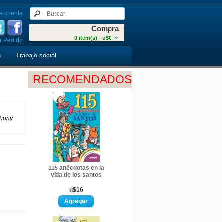
a cuenta
Compra
0 item(s) - u$0
r Pedido
n
Trabajo social
RECOMENDADOS
thony
115 anécdotas en la
vida de los santos
u$16