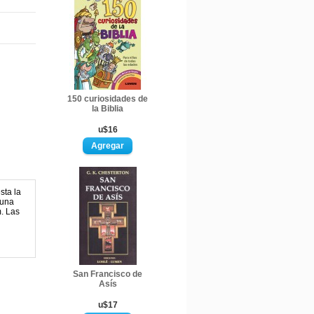
150 curiosidades de
la Biblia
u$16
sta la
 una
m. Las
San Francisco de
Asís
u$17