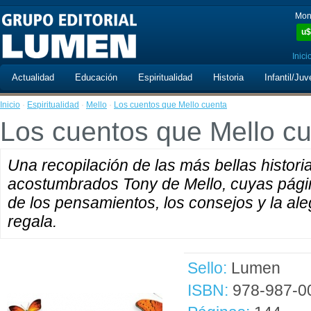
Mon
u$
Inici
Actualidad
Educación
Espiritualidad
Historia
Infantil/Juv
Inicio
·
Espiritualidad
·
Mello
·
Los cuentos que Mello cuenta
Los cuentos que Mello c
Una recopilación de las más bellas histori
acostumbrados Tony de Mello, cuyas página
de los pensamientos, los consejos y la ale
regala.
Sello:
Lumen
ISBN:
978-987-0