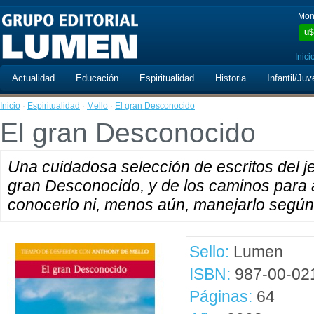
Mon
u$
Inici
Actualidad
Educación
Espiritualidad
Historia
Infantil/Juv
Inicio
·
Espiritualidad
·
Mello
·
El gran Desconocido
El gran Desconocido
Una cuidadosa selección de escritos del je
gran Desconocido, y de los caminos para a
conocerlo ni, menos aún, manejarlo según
Sello:
Lumen
ISBN:
987-00-02
Páginas:
64