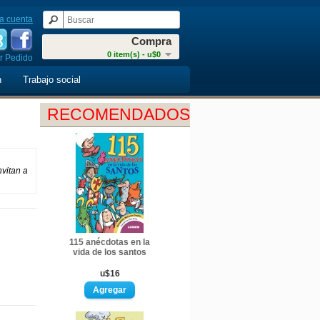
a cuenta
Compra
0 item(s) - u$0
r Pedido
n
Trabajo social
RECOMENDADOS
nvitan a
115 anécdotas en la
vida de los santos
u$16