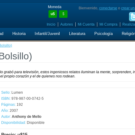
Moneda
Bienvenido,
conectarse
o
crear un
u$
$
Inicio
Autores
Mi Cuenta
Mi Compra
Realiza
ad
Historia
Infantil/Juvenil
Literatura
Psicología
Religió
olsillo)
olsillo)
 grabó para televisión, estos ingeniosos relatos iluminan la mente, sorprenden, i
ia el propio corazón y el de quienes nos rodean.
Sello:
Lumen
ISBN:
978-987-00-0742-5
Páginas:
192
Año:
2007
Autor:
Anthony de Mello
Disponibilidad:
Disponible
Precio: u$15