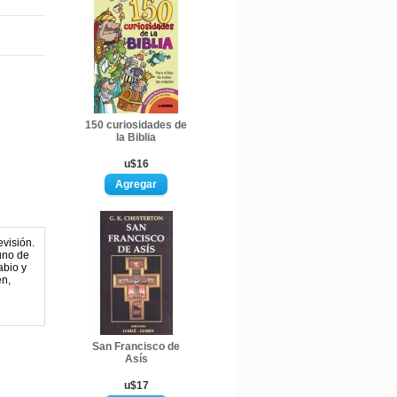
150 curiosidades de
la Biblia
u$16
visión.
uno de
abio y
en,
San Francisco de
Asís
u$17