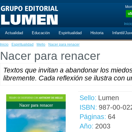
Mon
u$
Inici
Actualidad
Educación
Espiritualidad
Historia
Infantil/Juv
Inicio
·
Espiritualidad
·
Mello
·
Nacer para renacer
Nacer para renacer
Textos que invitan a abandonar los miedos 
libremente. Cada reflexión se ilustra con 
Sello:
Lumen
ISBN:
987-00-02
Páginas:
64
Año:
2003