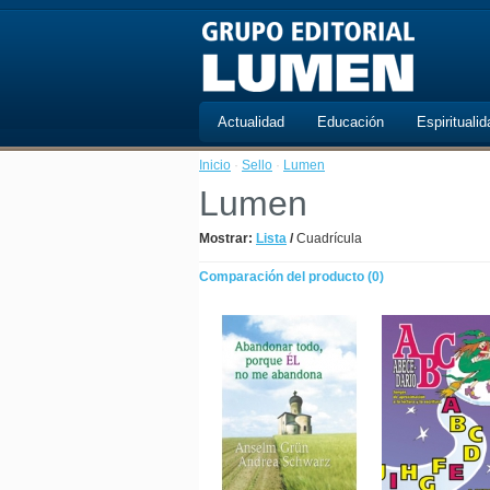
Actualidad
Educación
Espiritualid
Inicio
·
Sello
·
Lumen
Lumen
Mostrar:
Lista
/
Cuadrícula
Comparación del producto (0)