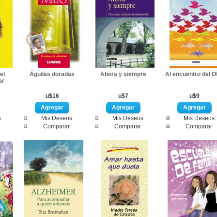
el
Águilas doradas
Ahora y siempre
Al encuentro del O
ar
u$16
u$7
u$9
s
Mis Deseos
Mis Deseos
Mis Deseos
Comparar
Comparar
Comparar