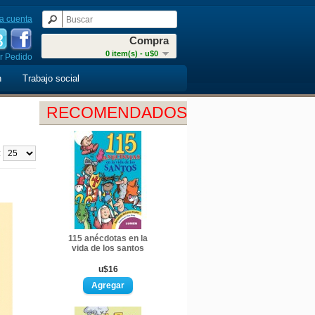
a cuenta
Compra
0 item(s) - u$0
r Pedido
n
Trabajo social
RECOMENDADOS
:
115 anécdotas en la
vida de los santos
u$16