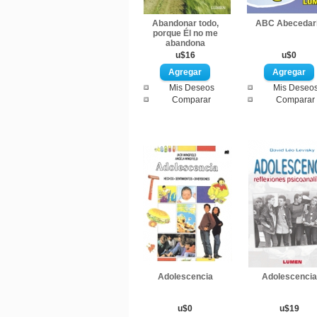
Abandonar todo,
ABC Abecedar
porque Él no me
abandona
u$16
u$0
Mis Deseos
Mis Deseo
Comparar
Comparar
Adolescencia
Adolescencia
u$0
u$19