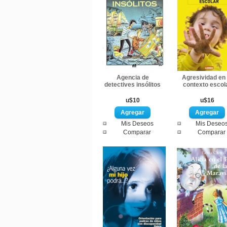
Agencia de
Agresividad en 
detectives insólitos
contexto escol
u$10
u$16
Mis Deseos
Mis Deseo
Comparar
Comparar