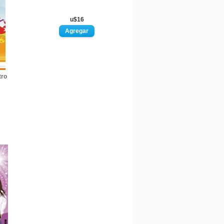
u$16
tro