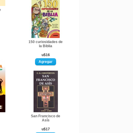
e
150 curiosidades de
la Biblia
u$16
San Francisco de
Asís
u$17