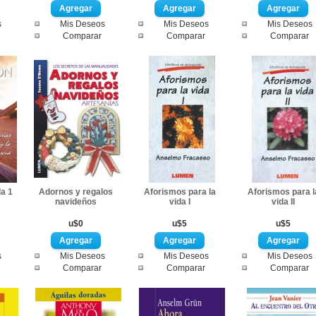
s
Mis Deseos
Mis Deseos
Mis Deseos
Comparar
Comparar
Comparar
da 1
Adornos y regalos
Aforismos para la
Aforismos para l
navideños
vida I
vida II
u$0
u$5
u$5
s
Mis Deseos
Mis Deseos
Mis Deseos
Comparar
Comparar
Comparar