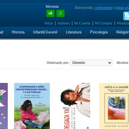
Moneda
Bienvenido,
conectarse
o
crear un
u$
$
Inicio
Autores
Mi Cuenta
Mi Compra
Realiza
ad
Historia
Infantil/Juvenil
Literatura
Psicología
Religió
Ordenado por:
Mostrar