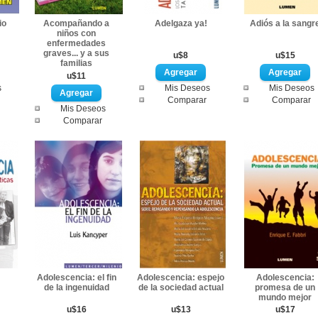
io
Acompañando a
Adelgaza ya!
Adiós a la sangr
niños con
enfermedades
graves... y a sus
u$8
u$15
familias
u$11
s
Mis Deseos
Mis Deseos
Comparar
Comparar
Mis Deseos
Comparar
Adolescencia: el fin
Adolescencia: espejo
Adolescencia:
de la ingenuidad
de la sociedad actual
promesa de un
mundo mejor
u$16
u$13
u$17