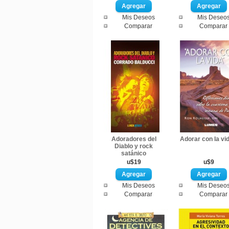
Mis Deseos
Mis Deseo
Comparar
Comparar
Adoradores del
Adorar con la vi
Diablo y rock
satánico
u$19
u$9
Mis Deseos
Mis Deseo
Comparar
Comparar