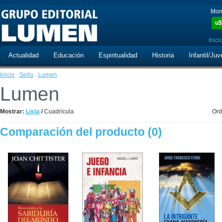
Mon
u$
Inici
Actualidad
Educación
Espiritualidad
Historia
Infantil/Juv
Inicio
·
Sello
·
Lumen
Lumen
Mostrar:
Lista
/
Cuadrícula
Ord
Comparación del producto (0)