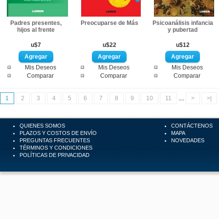
Padres presentes,
Preocuparse de Más
Psicoanálisis infancia
hijos al frente
y pubertad
u$7
u$22
u$12
Mis Deseos
Mis Deseos
Mis Deseos
Comparar
Comparar
Comparar
1
2
3
4
5
6
7
8
9
10
11
....
>
>|
QUIENES SOMOS
CONTÁCTENOS
PLAZOS Y COSTOS DE ENVÍO
MAPA
PREGUNTAS FRECUENTES
NOVEDADES
TÉRMINOS Y CONDICIONES
POLÍTICAS DE PRIVACIDAD