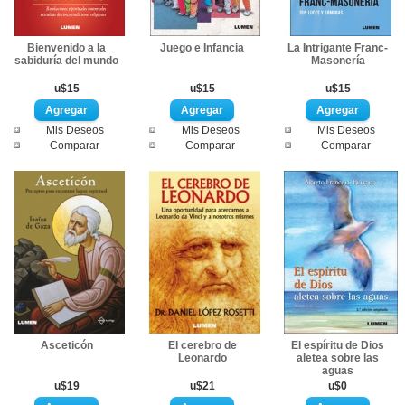
Bienvenido a la
Juego e Infancia
La Intrigante Franc-
sabiduría del mundo
Masonería
u$15
u$15
u$15
Mis Deseos
Mis Deseos
Mis Deseos
Comparar
Comparar
Comparar
Asceticón
El cerebro de
El espíritu de Dios
Leonardo
aletea sobre las
aguas
u$19
u$21
u$0