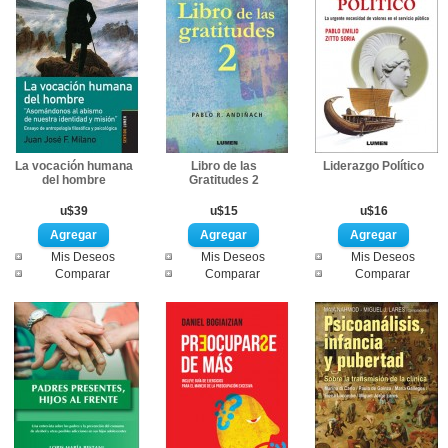
La vocación humana
Libro de las
Liderazgo Político
del hombre
Gratitudes 2
u$39
u$15
u$16
Mis Deseos
Mis Deseos
Mis Deseos
Comparar
Comparar
Comparar