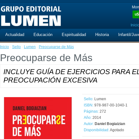
Mon
u$
Inici
Actualidad
Educación
Espiritualidad
Historia
Infantil/Juv
Inicio
·
Sello
·
Lumen
·
Preocuparse de Más
Preocuparse de Más
INCLUYE GUÍA DE EJERCICIOS PARA E
PREOCUPACIÓN EXCESIVA
Sello:
Lumen
ISBN:
978-987-00-1040-1
Páginas:
272
Año:
2014
Autor:
Daniel Bogiaizian
Disponibilidad:
Agotado