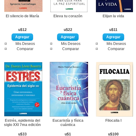
El silencio de María
Eleva tu corazón
Elijan la vida
u$12
u$22
u$11
Mis Deseos
Mis Deseos
Mis Deseos
Comparar
Comparar
Comparar
Estrés, epidemia del
Eucaristía y física
Filocalia I
siglo XXI 7ma edición
cuántica
u$33
u$1
u$100