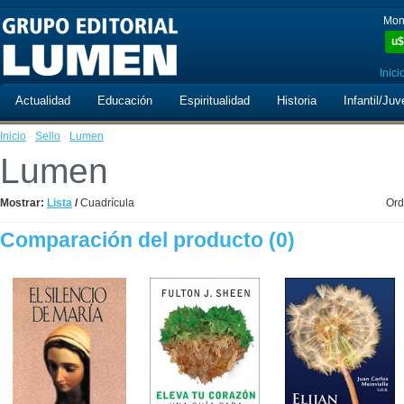
Mon
u$
Inici
Actualidad
Educación
Espiritualidad
Historia
Infantil/Juv
Inicio
·
Sello
·
Lumen
Lumen
Mostrar:
Lista
/
Cuadrícula
Ord
Comparación del producto (0)