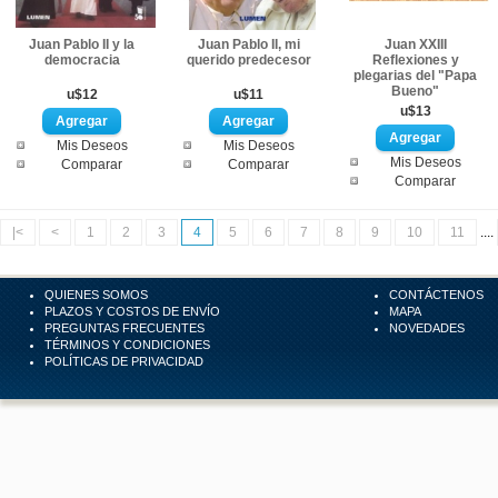
Juan Pablo II y la
Juan Pablo II, mi
Juan XXIII
democracia
querido predecesor
Reflexiones y
plegarias del "Papa
Bueno"
u$12
u$11
u$13
Mis Deseos
Mis Deseos
Mis Deseos
Comparar
Comparar
Comparar
|<
<
1
2
3
4
5
6
7
8
9
10
11
....
QUIENES SOMOS
CONTÁCTENOS
PLAZOS Y COSTOS DE ENVÍO
MAPA
PREGUNTAS FRECUENTES
NOVEDADES
TÉRMINOS Y CONDICIONES
POLÍTICAS DE PRIVACIDAD