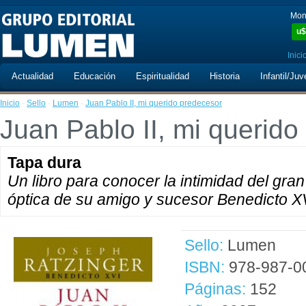
Mon
u$
Inici
Actualidad
Educación
Espiritualidad
Historia
Infantil/Juv
Inicio
·
Sello
·
Lumen
·
Juan Pablo II, mi querido predecesor
Juan Pablo II, mi querid
Tapa dura
Un libro para conocer la intimidad del gran
óptica de su amigo y sucesor Benedicto XV
Sello:
Lumen
ISBN:
978-987-0
Páginas:
152