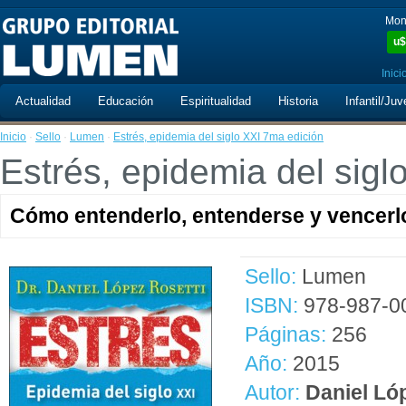
Mon
u$
Inici
Actualidad
Educación
Espiritualidad
Historia
Infantil/Juv
Inicio
·
Sello
·
Lumen
·
Estrés, epidemia del siglo XXI 7ma edición
Estrés, epidemia del sigl
Cómo entenderlo, entenderse y vencerl
Sello:
Lumen
ISBN:
978-987-0
Páginas:
256
Año:
2015
Autor:
Daniel Ló