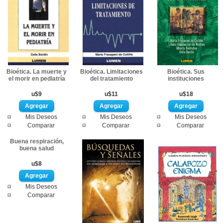
Bioética. La muerte y
Bioética. Limitaciones
Bioética. Sus
el morir en pediatría
del tratamiento
instituciones
u$9
u$11
u$18
Mis Deseos
Mis Deseos
Mis Deseos
Comparar
Comparar
Comparar
Buena respiración,
buena salud
u$8
Mis Deseos
Comparar