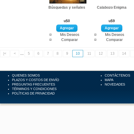
Búsquedas y señales
Calabozo Enigma
u$0
u$9
Mis Deseos
Mis Deseos
Comparar
Comparar
|<
<
....
5
6
7
8
9
10
11
12
13
14
QUIENES SOMOS
CONTÁCTENOS
PLAZOS Y COSTOS DE ENVÍO
MAPA
PREGUNTAS FRECUENTES
NOVEDADES
TÉRMINOS Y CONDICIONES
POLÍTICAS DE PRIVACIDAD