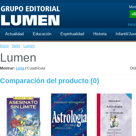
Mon
u$
Inici
Actualidad
Educación
Espiritualidad
Historia
Infantil/Juv
Inicio
·
Sello
·
Lumen
Lumen
Mostrar:
Lista
/
Cuadrícula
Ord
Comparación del producto (0)