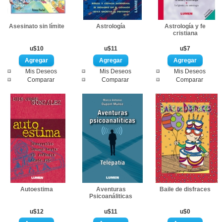
Asesinato sin límite
Astrología
Astrología y fe
cristiana
u$10
u$11
u$7
Mis Deseos
Mis Deseos
Mis Deseos
Comparar
Comparar
Comparar
Autoestima
Aventuras
Baile de disfraces
Psicoanáliticas
u$12
u$11
u$0