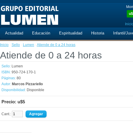
Mon
u$
Inici
Actualidad
Educación
Espiritualidad
Historia
Infantil/Juv
Inicio
·
Sello
·
Lumen
·
Atiende de 0 a 24 horas
Atiende de 0 a 24 horas
Sello:
Lumen
ISBN:
950-724-170-1
Páginas:
80
Autor:
Marcos Pizzariello
Disponibilidad:
Disponible
Precio: u$5
Cant.: