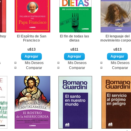
 hoy
El Espíritu de San
El fin de todas las
El lenguaje del
Francisco
dietas
movimiento corpo
u$13
u$11
u$13
s
Mis Deseos
Mis Deseos
Mis Deseos
Comparar
Comparar
Comparar