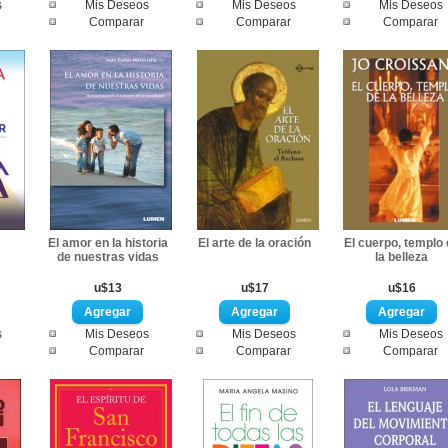
s
Mis Deseos
Mis Deseos
Mis Deseos
Comparar
Comparar
Comparar
El amor en la historia
El arte de la oración
El cuerpo, templo 
de nuestras vidas
la belleza
u$13
u$17
u$16
s
Mis Deseos
Mis Deseos
Mis Deseos
Comparar
Comparar
Comparar