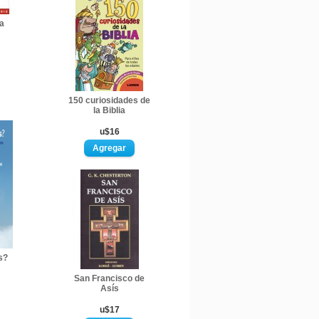
a
150 curiosidades de
la Biblia
u$16
s?
San Francisco de
Asís
u$17