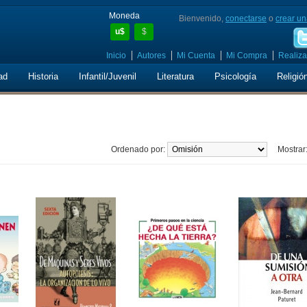
Moneda
Bienvenido,
conectarse
o
crear un
u$
$
Inicio
Autores
Mi Cuenta
Mi Compra
Realiza
ad
Historia
Infantil/Juvenil
Literatura
Psicología
Religió
Ordenado por:
Mostrar