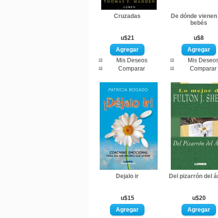
Cruzadas
De dónde vienen 
bebés
u$21
u$8
Mis Deseos
Mis Deseo
Comparar
Comparar
Dejalo ir
Del pizarrón del á
u$15
u$20