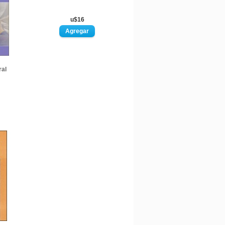
u$16
ral