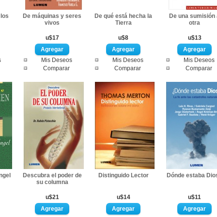
los
De máquinas y seres
De qué está hecha la
De una sumisión 
vivos
Tierra
otra
u$17
u$8
u$13
s
Mis Deseos
Mis Deseos
Mis Deseos
Comparar
Comparar
Comparar
ngel
Descubra el poder de
Distinguido Lector
Dónde estaba Dio
su columna
u$21
u$14
u$11