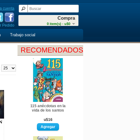
a cuenta
Compra
0 item(s) - u$0
r Pedido
n
Trabajo social
RECOMENDADOS
:
115 anécdotas en la
vida de los santos
u$16