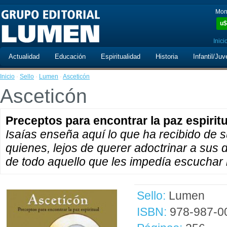
Mon
u$
Inici
Actualidad
Educación
Espiritualidad
Historia
Infantil/Juv
Inicio
·
Sello
·
Lumen
·
Asceticón
Asceticón
Preceptos para encontrar la paz espiritu
Isaías enseña aquí lo que ha recibido de s
quienes, lejos de querer adoctrinar a sus d
de todo aquello que les impedía escuchar l
Sello:
Lumen
ISBN:
978-987-0