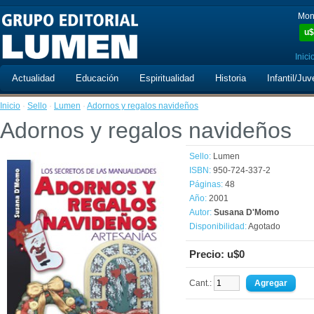
Mon
u$
Inici
Actualidad
Educación
Espiritualidad
Historia
Infantil/Juv
Inicio
·
Sello
·
Lumen
·
Adornos y regalos navideños
Adornos y regalos navideños
Sello:
Lumen
ISBN:
950-724-337-2
Páginas:
48
Año:
2001
Autor:
Susana D'Momo
Disponibilidad:
Agotado
Precio: u$0
Cant.: