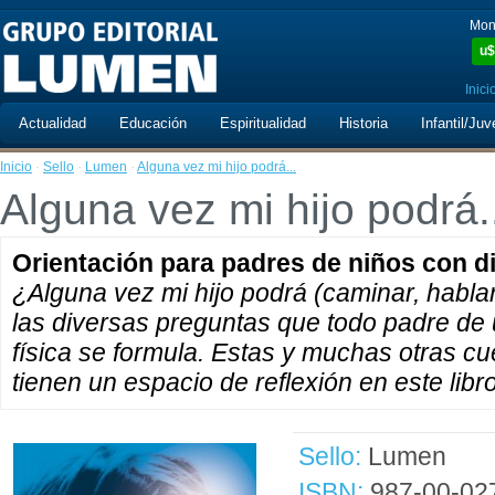
Mon
u$
Inici
Actualidad
Educación
Espiritualidad
Historia
Infantil/Juv
Inicio
·
Sello
·
Lumen
·
Alguna vez mi hijo podrá...
Alguna vez mi hijo podrá.
Orientación para padres de niños con d
¿Alguna vez mi hijo podrá (caminar, hablar,
las diversas preguntas que todo padre de
física se formula. Estas y muchas otras cu
tienen un espacio de reflexión en este libr
Sello:
Lumen
ISBN:
987-00-02