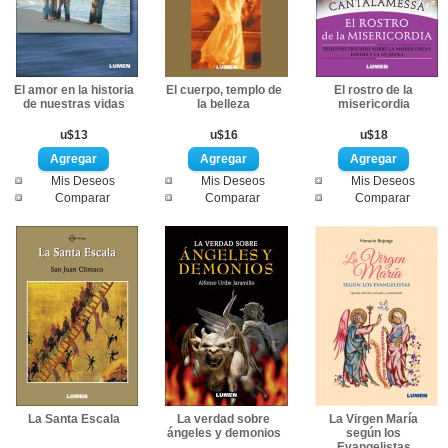
El amor en la historia
El cuerpo, templo de
El rostro de la
de nuestras vidas
la belleza
misericordia
u$13
u$16
u$18
Mis Deseos
Mis Deseos
Mis Deseos
Comparar
Comparar
Comparar
La Santa Escala
La verdad sobre
La Virgen María
ángeles y demonios
según los
Evangelistas