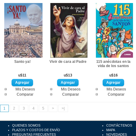
Santo ya!
Vivir de cara al Padre
115 anécdotas en la
vida de los santos
u$11
u$13
u$16
Mis Deseos
Mis Deseos
Mis Deseos
Comparar
Comparar
Comparar
1
2
3
4
5
>
>|
QUIENES SOMOS
CONTÁCTENOS
PLAZOS Y COSTOS DE ENVÍO
MAPA
PREGUNTAS FRECUENTES
NOVEDADES