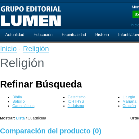
Mon
u$
Inici
Actualidad
Educación
Espiritualidad
Historia
Infantil/Juv
Inicio
·
Religión
Religión
Refinar Búsqueda
Biblia
Catecismo
Liturgia
Bolsillo
ICHTHYS
Mariana
Carismáticos
Judaísmo
Oración
Mostrar:
Lista
/
Cuadrícula
Orde
Comparación del producto (0)