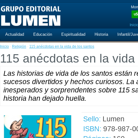
Mon
u$
Inici
Actualidad
Educación
Espiritualidad
Historia
Infantil/Juv
Inicio
·
Religión
·
115 anécdotas en la vida de los santos
115 anécdotas en la vida
Las historias de vida de los santos están 
sucesos divertidos y hechos curiosos. La 
inesperados y sorprendentes sobre 115 san
historia han dejado huella.
Sello:
Lumen
ISBN:
978-987-0