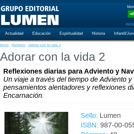
Mon
u$
Inici
Actualidad
Educación
Espiritualidad
Historia
Infantil/Juv
Inicio
·
Religión
·
Adorar con la vida 2
Adorar con la vida 2
Reflexiones diarias para Adviento y Na
Un viaje a través del tiempo de Adviento 
pensamientos alentadores y reflexiones dia
Encarnación.
Sello:
Lumen
ISBN:
987-00-05