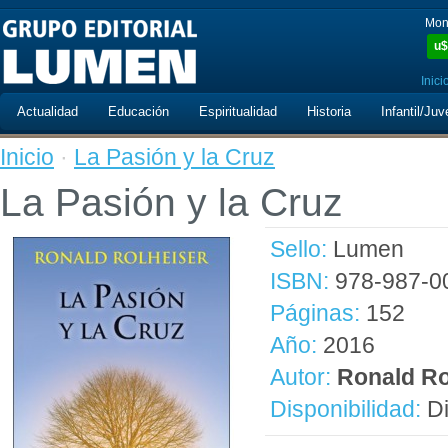
Mon
u$
Inici
Actualidad
Educación
Espiritualidad
Historia
Infantil/Juv
Inicio
·
La Pasión y la Cruz
La Pasión y la Cruz
Sello:
Lumen
ISBN:
978-987-0
Páginas:
152
Año:
2016
Autor:
Ronald Ro
Disponibilidad:
Di