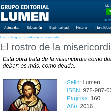
Mon
u$
Inici
Actualidad
Educación
Espiritualidad
Historia
Infantil/Juv
Inicio
·
Religión
·
El rostro de la misericordia
El rostro de la misericord
Esta obra trata de la misericordia como do
deber; es más, como deuda.
Sello:
Lumen
ISBN:
978-987-0
Páginas:
160
Año:
2016