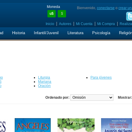
Moneda
Bienvenido,
conectarse
o
crear un
u$
$
Inicio
Autores
Mi Cuenta
Mi Compra
Realiza
ad
Historia
Infantil/Juvenil
Literatura
Psicología
Religió
mo
Liturgia
Para jóvenes
S
Mariana
o
Oración
Ordenado por:
Mostrar