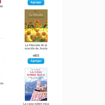
de
La Filocalia de la
oración de Jesús
u$21
elo
La casa sobre roca