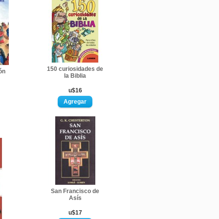
150 curiosidades de
ón
la Biblia
u$16
San Francisco de
Asís
u$17