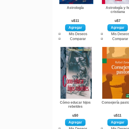
Astrología
Astrología y f
cristiana
u$11
u$7
Mis Deseos
Mis Deseo
Comparar
Comparar
Cómo educar hijos
Consejería pasto
rebeldes
u$0
u$11
Mis Deseos
Mis Deseo