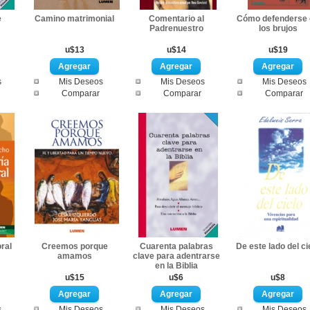
e
Camino matrimonial
Comentario al
Cómo defenderse 
Padrenuestro
los brujos
u$13
u$14
u$19
s
Mis Deseos
Mis Deseos
Mis Deseos
Comparar
Comparar
Comparar
ral
Creemos porque
Cuarenta palabras
De este lado del ci
amamos
clave para adentrarse
en la Biblia
u$15
u$6
u$8
s
Mis Deseos
Mis Deseos
Mis Deseos