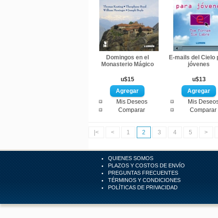
Domingos en el
E-mails del Cielo 
Monasterio Mágico
jóvenes
u$15
u$13
Mis Deseos
Mis Deseo
Comparar
Comparar
|<
<
1
2
3
4
5
>
QUIENES SOMOS
PLAZOS Y COSTOS DE ENVÍO
PREGUNTAS FRECUENTES
TÉRMINOS Y CONDICIONES
POLÍTICAS DE PRIVACIDAD