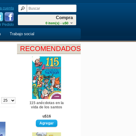
a cuenta
Compra
0 item(s) - u$0
r Pedido
n
Trabajo social
RECOMENDADOS
:
115 anécdotas en la
vida de los santos
u$16