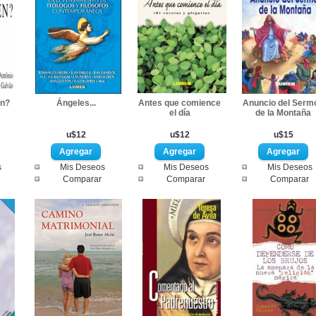
en?
Ángeles...
Antes que comience
Anuncio del Serm
el día
de la Montaña
u$12
u$12
u$15
s
Mis Deseos
Mis Deseos
Mis Deseos
Comparar
Comparar
Comparar