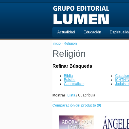
Actualidad
Educación
Espiritualid
Inicio
·
Religión
Religión
Refinar Búsqueda
Biblia
Catecis
Bolsillo
ICHTHY
Carismáticos
Judaísm
Mostrar:
Lista
/
Cuadrícula
Comparación del producto (0)