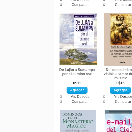
Comparar
Comparar
De Luján a Sumampa
Del conocimien
por el camino real
visible al amor d
invisible
u$11
u$16
Mis Deseos
Mis Deseo
Comparar
Comparar