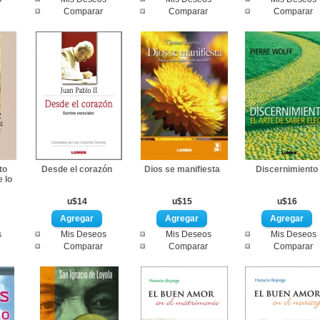
Comparar
Comparar
Comparar
to
Desde el corazón
Dios se manifiesta
Discernimiento
e lo
u$14
u$15
u$16
s
Mis Deseos
Mis Deseos
Mis Deseos
Comparar
Comparar
Comparar