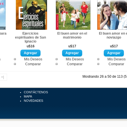
para
Ejercicios
El buen amor en el
El buen amor en 
espirituales de San
matrimonio
noviazgo
Ignacio
u$16
u$17
u$17
s
Mis Deseos
Mis Deseos
Mis Deseos
Comparar
Comparar
Comparar
Mostrando 26 a 50 de 113 (5
>|
CONTÁCTENOS
MAPA
NOVEDADES