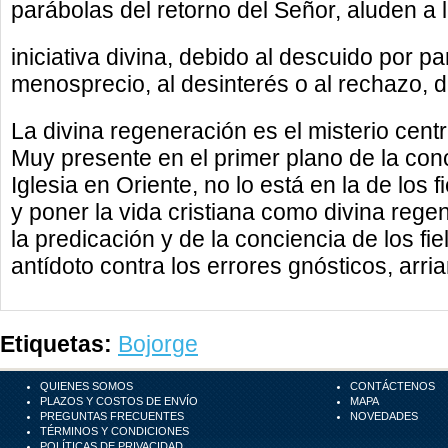
parábolas del retorno del Señor, aluden a l
iniciativa divina, debido al descuido por pa
menosprecio, al desinterés o al rechazo, de
La divina regeneración es el misterio centra
Muy presente en el primer plano de la conci
Iglesia en Oriente, no lo está en la de los
y poner la vida cristiana como divina rege
la predicación y de la conciencia de los fi
antídoto contra los errores gnósticos, arri
Etiquetas:
Bojorge
QUIENES SOMOS
CONTÁCTENOS
PLAZOS Y COSTOS DE ENVÍO
MAPA
PREGUNTAS FRECUENTES
NOVEDADES
TÉRMINOS Y CONDICIONES
POLÍTICAS DE PRIVACIDAD