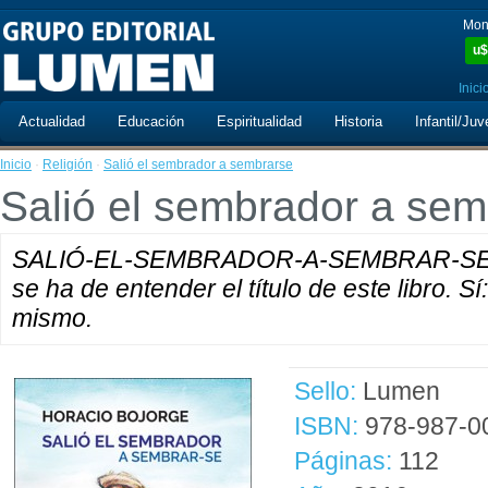
Mon
u$
Inici
Actualidad
Educación
Espiritualidad
Historia
Infantil/Juv
Inicio
·
Religión
·
Salió el sembrador a sembrarse
Salió el sembrador a sem
SALIÓ-EL-SEMBRADOR-A-SEMBRAR-SE: esc
se ha de entender el título de este libro. S
mismo.
Sello:
Lumen
ISBN:
978-987-0
Páginas:
112